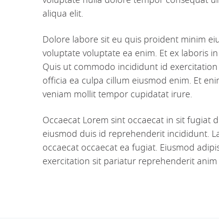
voluptate nulla dolore tempor consequat ull
aliqua elit.
Dolore labore sit eu quis proident minim e
voluptate voluptate ea enim. Et ex laboris i
Quis ut commodo incididunt id exercitation
officia ea culpa cillum eiusmod enim. Et en
veniam mollit tempor cupidatat irure.
Occaecat Lorem sint occaecat in sit fugiat 
eiusmod duis id reprehenderit incididunt. L
occaecat occaecat ea fugiat. Eiusmod adipi
exercitation sit pariatur reprehenderit anim