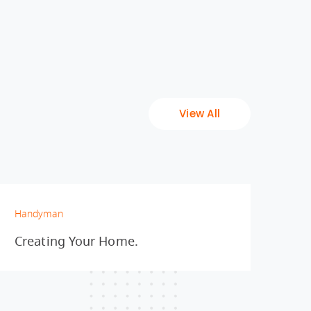
View All
Handyman
Han
Creating Your Home.
Ext