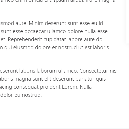
amco enim officia elit. Ipsum aliqua irure magna
iusmod aute. Minim deserunt sunt esse eu id
n sunt esse occaecat ullamco dolore nulla esse.
 et. Reprehenderit cupidatat labore aute do
im qui eiusmod dolore et nostrud ut est laboris
deserunt laboris laborum ullamco. Consectetur nisi
aboris magna sunt elit deserunt pariatur quis
sicing consequat proident Lorem. Nulla
 dolor eu nostrud.